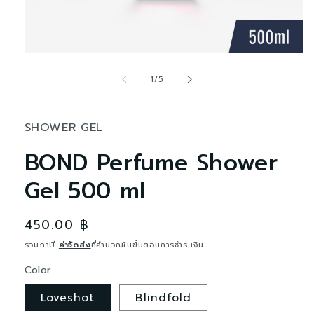
เปิด
สื่อ
จาก
1
/
5
1
ใน
โม
SHOWER GEL
ดอล
BOND Perfume Shower
Gel 500 ml
ราคา
450.00 ฿
ปกติ
รวมภาษี
ค่าจัดส่ง
ที่คำนวณในขั้นตอนการชำระเงิน
Color
Loveshot
Blindfold