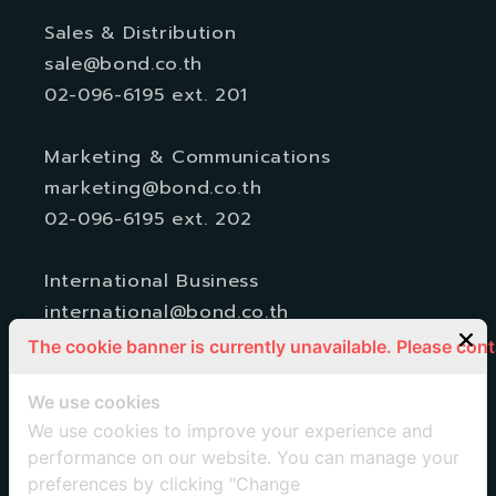
Sales & Distribution
sale@bond.co.th
02-096-6195 ext. 201
Marketing & Communications
marketing@bond.co.th
02-096-6195 ext. 202
International Business
international@bond.co.th
The cookie banner is currently unavailable. Please con
Subscribe to 'BOND news'
We use cookies
We use cookies to improve your experience and
อีเมล
performance on our website. You can manage your
preferences by clicking "Change