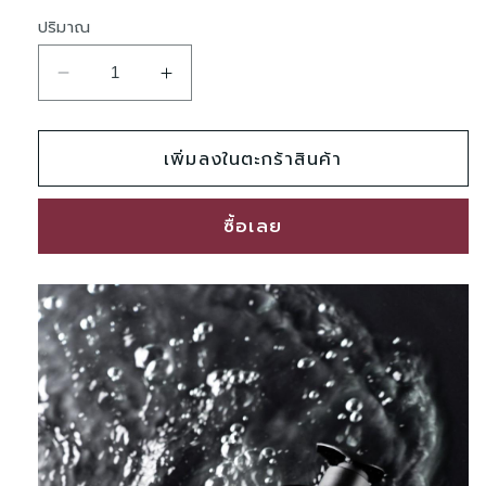
ปริมาณ
ลด
เพิ่ม
ปริมาณ
ปริมาณ
เพิ่มลงในตะกร้าสินค้า
สำหรับ
สำหรับ
BOND
BOND
Perfume
Perfume
ซื้อเลย
Shower
Shower
Gel
Gel
500
500
ml
ml