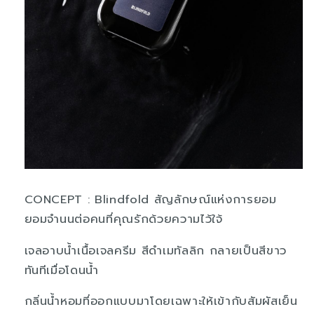
CONCEPT : Blindfold สัญลักษณ์แห่งการยอม
ยอมจำนนต่อคนที่คุณรักด้วยความไว้ใจ้
เจลอาบน้ำเนื้อเจลครีม สีดำเมทัลลิก กลายเป็นสีขาว
ทันทีเมื่อโดนน้ำ
กลิ่นน้ำหอมที่ออกแบบมาโดยเฉพาะให้เข้ากับสัมผัสเย็น