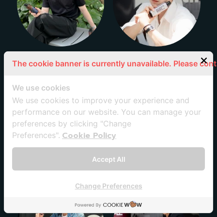
The cookie banner is currently unavailable. Please con
❤️ 411 likes ❤️
❤️ 355 likes
❤️
"หอมกลิ่น
We use cookies
Chocolate Lava
"ตั้งแต่เริ่มรักก็หยุด
แน่นอน"
We use cookies to improve your experience and
รักไม่ได้จริงๆกับ
bondเนี้ย พึ่งผ่าน
performance on our website. You can manage your
ครบรอบวันเกิด19ปี
preferences by clicking "Change
ของเขาไป เดี่ยวจะมี
สินค้าใหม่และกลิ่น
Cookie Policy
Preferences".
ใหม่ออกมาด้วย เดี้ย
วแฮกมาบอกว่าคือ
อะไร"
Accept All
Change Preferences