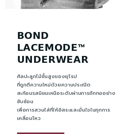
𝗕𝗢𝗡𝗗
𝗟𝗔𝗖𝗘𝗠𝗢𝗗𝗘
™
𝗨𝗡𝗗𝗘𝗥𝗪𝗘𝗔𝗥
ศิลปะลูกไม้ชั้นสูงของยุโรป
ที่ถูกตีความใหม่ด้วยความประณีต
สะท้อนรสนิยมเหนือระดับผ่านการถักทออย่าง
ซับซ้อน
เพื่อการสวมใส่ที่ให้อิสระและมั่นใจในทุกการ
เคลื่อนไหว