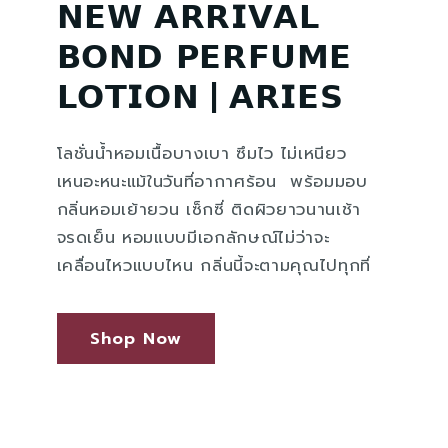
𝗡𝗘𝗪 𝗔𝗥𝗥𝗜𝗩𝗔𝗟 ​
𝗕𝗢𝗡𝗗 𝗣𝗘𝗥𝗙𝗨𝗠𝗘
𝗟𝗢𝗧𝗜𝗢𝗡 | 𝗔𝗥𝗜𝗘𝗦​
โลชั่นน้ำหอมเนื้อบางเบา ซึมไว ไม่เหนียว
เหนอะหนะแม้ในวันที่อากาศร้อน พร้อมมอบ
กลิ่นหอมเย้ายวน เซ็กซี่ ติดผิวยาวนานเช้า
จรดเย็น หอมแบบมีเอกลักษณ์ไม่ว่าจะ
เคลื่อนไหวแบบไหน กลิ่นนี้จะตามคุณไปทุกที่
Shop Now