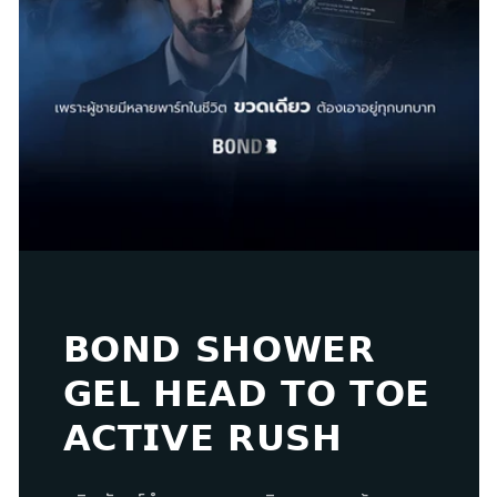
𝗕𝗢𝗡𝗗 𝗦𝗛𝗢𝗪𝗘𝗥
𝗚𝗘𝗟 ​𝗛𝗘𝗔𝗗 𝗧𝗢 𝗧𝗢𝗘
​𝗔𝗖𝗧𝗜𝗩𝗘 𝗥𝗨𝗦𝗛