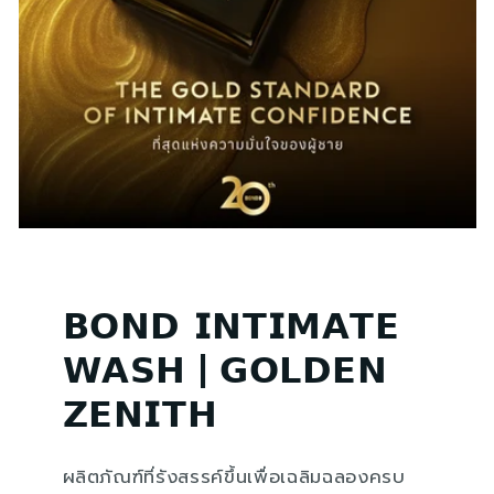
𝗕𝗢𝗡𝗗 𝗜𝗡𝗧𝗜𝗠𝗔𝗧𝗘
𝗪𝗔𝗦𝗛 | 𝗚𝗢𝗟𝗗𝗘𝗡
𝗭𝗘𝗡𝗜𝗧𝗛​
ผลิตภัณฑ์ที่รังสรรค์ขึ้นเพื่อเฉลิมฉลองครบ