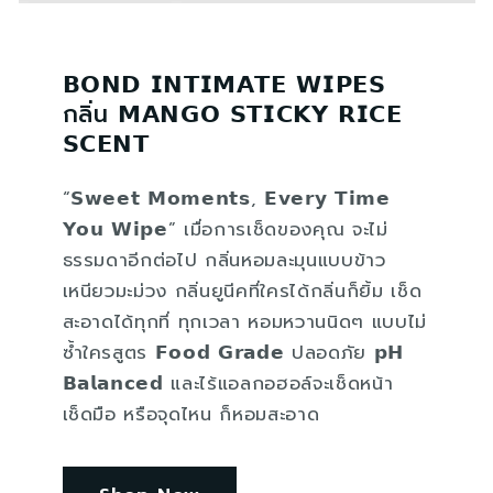
𝗕𝗢𝗡𝗗 𝗜𝗡𝗧𝗜𝗠𝗔𝗧𝗘 𝗪𝗜𝗣𝗘𝗦
กลิ่น 𝗠𝗔𝗡𝗚𝗢 𝗦𝗧𝗜𝗖𝗞𝗬 𝗥𝗜𝗖𝗘
𝗦𝗖𝗘𝗡𝗧
“𝗦𝘄𝗲𝗲𝘁 𝗠𝗼𝗺𝗲𝗻𝘁𝘀, 𝗘𝘃𝗲𝗿𝘆 𝗧𝗶𝗺𝗲
𝗬𝗼𝘂 𝗪𝗶𝗽𝗲” เมื่อการเช็ดของคุณ จะไม่
ธรรมดาอีกต่อไป กลิ่นหอมละมุนแบบข้าว
เหนียวมะม่วง กลิ่นยูนีคที่ใครได้กลิ่นก็ยิ้ม เช็ด
สะอาดได้ทุกที่ ทุกเวลา หอมหวานนิดๆ แบบไม่
ซ้ำใครสูตร 𝗙𝗼𝗼𝗱 𝗚𝗿𝗮𝗱𝗲 ปลอดภัย 𝗽𝗛
𝗕𝗮𝗹𝗮𝗻𝗰𝗲𝗱 และไร้แอลกอฮอล์จะเช็ดหน้า
เช็ดมือ หรือจุดไหน ก็หอมสะอาด ​