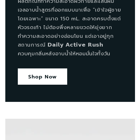
ผลิตภัณฑ์ทำความสะอาดผิวกายและเส้นผม ​
เจลอาบน้ำสูตรที่ออกแบบมาเพื่อ “เข้าใจผู้ชาย
โดยเฉพาะ” ขนาด 150 mL. สะอาดครบตั้งแต่
หัวจรดเท้า ไม่ต้องพึ่งหลายขวดให้ยุ่งยาก
ทำความสะอาดอย่างอ่อนโยน แต่เอาอยู่ทุก
สถานการณ์ 𝗗𝗮𝗶𝗹𝘆 𝗔𝗰𝘁𝗶𝘃𝗲 𝗥𝘂𝘀𝗵
ควบคุมกลิ่นหลังอาบน้ำให้หอมมั่นใจทั้งวัน
Shop Now