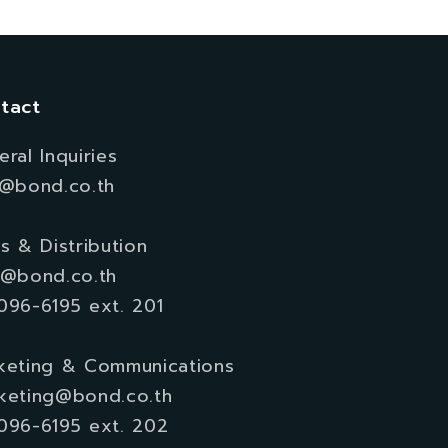
tact
ral Inquiries
o@bond.co.th
s & Distribution
e@bond.co.th
096-6195 ext. 201
keting & Communications
keting@bond.co.th
096-6195 ext. 202